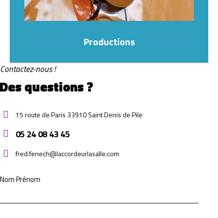
Productions
Contactez-nous !
Des questions ?
15 route de Paris 33910 Saint Denis de Pile
05 24 08 43 45
fred.fenech@laccordeurlasalle.com
Nom Prénom