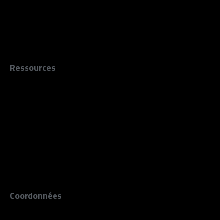
Accompagnement
Coopération
Production
Ressources
Résidences
Enregistrements
Répétitions
Guid'Asso
Éclosion
Place
Infos techniques
Coordonnées
15 route de Paris