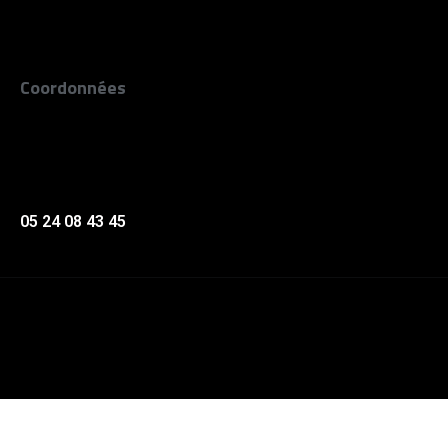
Place
Infos techniques
Coordonnées
15 route de Paris
33910 Saint Denis de Pile
Retrouve nous sur Google Map
05 24 08 43 45
contact@laccordeurlasalle.com
Mentions légales
–
Gestion des
cookies
– © L’Accordeur, fait avec ♥
2026