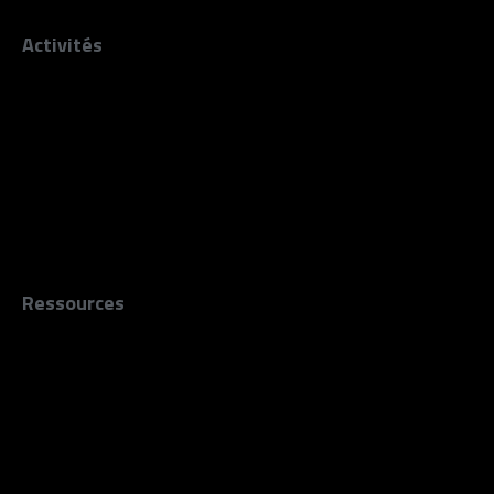
Activités
Concerts
Rockschool
Actions culturelles
Accompagnement
Coopération
Production
Ressources
Résidences
Enregistrements
Répétitions
Guid'Asso
Éclosion