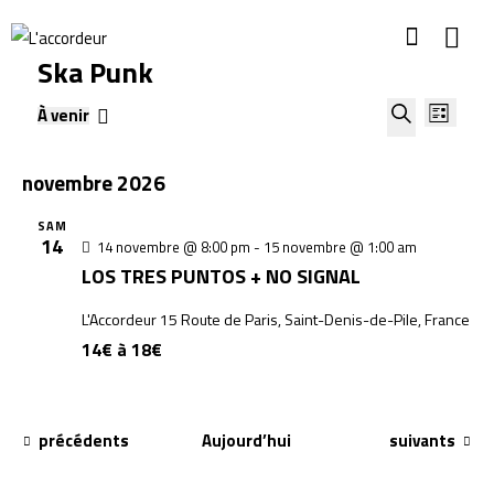
Ska Punk
R
N
À venir
L
a
e
S
R
i
v
c
é
e
novembre 2026
i
s
h
l
c
g
t
e
e
SAM
h
a
14
e
14 novembre @ 8:00 pm
-
15 novembre @ 1:00 am
r
c
t
e
LOS TRES PUNTOS + NO SIGNAL
c
t
i
r
h
o
i
L'Accordeur
15 Route de Paris, Saint-Denis-de-Pile, France
c
e
n
o
14€ à 18€
h
e
d
n
e
t
e
n
n
v
e
É
É
précédents
Aujourd’hui
suivants
a
u
v
v
z
e
v
è
è