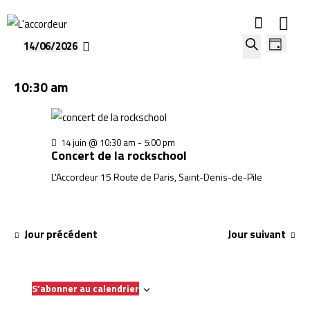
R
N
14/06/2026
J
a
e
S
R
o
v
c
é
e
10:30 am
i
u
h
l
c
g
r
e
e
h
a
r
c
t
e
14 juin @ 10:30 am
-
5:00 pm
c
Concert de la rockschool
t
i
r
h
o
i
c
L'Accordeur
15 Route de Paris, Saint-Denis-de-Pile
e
n
o
h
e
d
n
e
t
e
n
Jour précédent
Jour suivant
n
v
e
a
u
z
e
v
u
s
S’abonner au calendrier
i
n
É